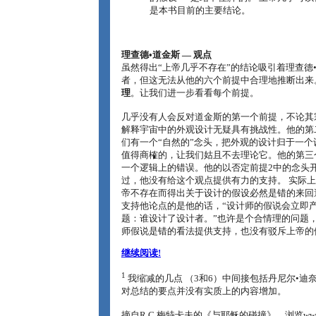
是本书目前的主要结论。
理查德•道金斯 ― 观点
虽然得出“上帝几乎不存在”的结论吸引着理查德
者，但这无法从他的六个前提中合理地推断出来
理
。让我们进一步看看每个前提。
几乎没有人会反对道金斯的第一个前提，不论其
解释宇宙中的外观设计无疑具有挑战性。他的第
们有一个“自然的”念头，把外观的设计归于一个
值得商榷的，让我们姑且不去理论它。他的第三
一个逻辑上的错误。他的以否定前提2中的念头开
过，他没有给这个观点提供有力的支持。 实际
帝不存在而得出关于设计的假设必然是错的来回
支持他论点的是他的话，“设计师的假说会立即
题：谁设计了设计者。”也许是个合情理的问题
师假说是错的看法提供支持，也没有驳斥上帝的
继续阅读!
1
我缩减的几点 （3和6）中间接包括丹尼尔•迪
对总结的要点并没有实质上的内容增加。
摘自R.C.梅特卡夫的《与耶稣的碰撞》，浏览www.Thi