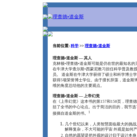
当前位置:
科学
>>
理查德•道金斯
理查德•道金斯 ― 其人
克林顿•理查德•道金斯可能是仍在世的最知名的
在牛津大学查尔斯•西蒙尼教习担任科学普及教
员。 道金斯在牛津大学获得了硕士和科学博士
获得5项荣誉博士学位。由于擅长辞藻，道金斯
维的角度总结他的主要观点。
理查德•道金斯 ― 上帝幻觉
在《上帝幻觉》这本书的第157和158页，理查德
括了全书的中心论点。出于简洁的目的，我节选
1
接摘自道金斯的书。
几个世纪以来，人类智慧面临最大的挑战
解释复杂，不大可能的宇宙 外观是如何
自然的愿望是把外观的设计归于设计本身