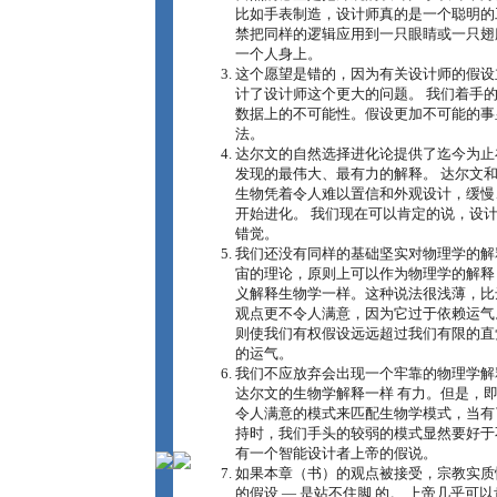
比如手表制造，设计师真的是一个聪明的
禁把同样的逻辑应用到一只眼睛或一只翅
一个人身上。
这个愿望是错的，因为有关设计师的假设
计了设计师这个更大的问题。 我们着手
数据上的不可能性。假设更加不可能的事
法。
达尔文的自然选择进化论提供了迄今为止
发现的最伟大、最有力的解释。 达尔文
生物凭着令人难以置信和外观设计，缓慢
开始进化。 我们现在可以肯定的说，设计
错觉。
我们还没有同样的基础坚实对物理学的解
宙的理论，原则上可以作为物理学的解释
义解释生物学一样。这种说法很浅薄，比
观点更不令人满意，因为它过于依赖运气
则使我们有权假设远远超过我们有限的直
的运气。
我们不应放弃会出现一个牢靠的物理学解
达尔文的生物学解释一样 有力。但是，
令人满意的模式来匹配生物学模式，当有
持时，我们手头的较弱的模式显然要好于
有一个智能设计者上帝的假说。
如果本章（书）的观点被接受，宗教实质性
的假设 ― 是站不住脚 的。 上帝几乎可