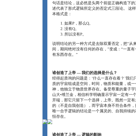
句话是结论，这必然是头两个前提正确构造下的
述代表了形式逻辑所定义的否定式三段论。 这
本格式是：
如果P，那么Q。
没有Q。
所以没有P。
说明结论的另一种方式是去除双重否定，把“从
间，期间绝对没有任何的存在，”变成：“一直有
有东西存在。”
谁创造了上帝 ― 我们的选择是什么？
经得起质询的问题是：‘什么一直存在着？’我们
质的宇宙组成是空间，时间，物质和能量，或一
神，他独立于物质世界存在。备受尊重的量子宇
山大•维兰金，相信科学明确显示宇宙一定有一
开端，那它只留下一个选择，上帝。既然一定有
的（不是自我创造），而宇宙本身不符合条件，
唯一合乎逻辑的结论是一个属灵的、自我持续的
恒存在。
谁创造了上帝 ― 逻辑的影响