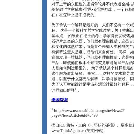
对于上帝的永恒性的逻辑争论并不代表道金斯推
基督教哲学家威廉•雷恩•克雷格指出，一个解释
在）在逻辑上是不必要的。
为了承认一个解释是最好的，人们不必有一个对
释。 这是一个被科学哲学实践过的，关于推断
基本点。 如果正在挖土的考古学家将要发现诸
器碎片之类的东西，他们就有理由推断，这些古
和变化的偶然结果，而是某个未知人类种群的产
有解释这些人是谁，或他们来自何处。 同样，
背面发现一堆机器，他们就有理由推断，这是智
产品，即使他们根本不知道究竟谁是这些产品的
人是如何到达那里的。 为了承认某个解释是最
这个解释做出解释。 事实上，这样的要求将导
退，以至于什么都无法解释，科学将被摧毁。 
为了认可智能设计是宇宙外观设计最好的解释，
1
计师做出解释
。
继续阅读!
1
http://www.reasonablefaith.org/site/News2?
page=NewsArticle&id=5493
摘自R.C.梅特卡夫的《与耶稣的碰撞》。更多信
www.ThinkAgain.us (英文网站)。